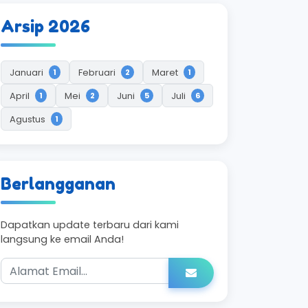
Arsip 2026
Januari
Februari
Maret
1
2
1
April
Mei
Juni
Juli
1
2
5
6
Agustus
1
Berlangganan
Dapatkan update terbaru dari kami
langsung ke email Anda!