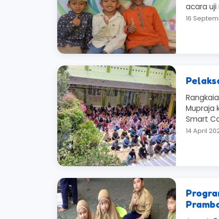
acara uji
16 Septe
Pelaks
Rangkaia
Mupraja 
Smart Car
14 April 
Progra
Pramb