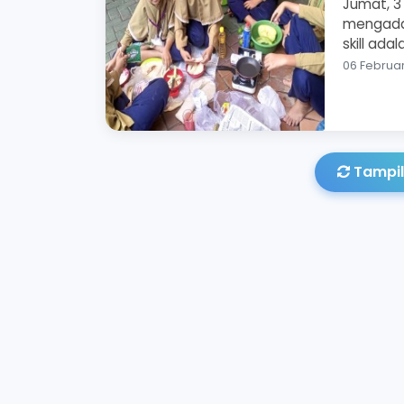
Jumat, 
mengadaka
skill ada
06 Februa
Tampil