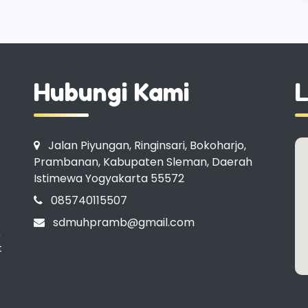
Hubungi Kami
L
Jalan Piyungan, Ringinsari, Bokoharjo,
Prambanan, Kabupaten Sleman, Daerah
Istimewa Yogyakarta 55572
085740115507
sdmuhpramb@gmail.com
n
t