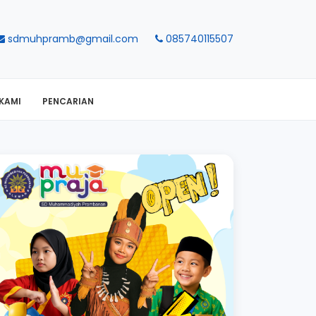
sdmuhpramb@gmail.com
085740115507
KAMI
PENCARIAN