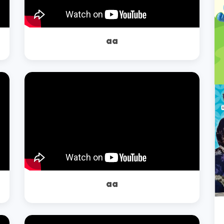
aa
aa