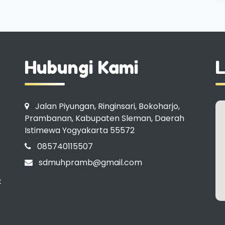
Hubungi Kami
L
Jalan Piyungan, Ringinsari, Bokoharjo,
Prambanan, Kabupaten Sleman, Daerah
Istimewa Yogyakarta 55572
085740115507
sdmuhpramb@gmail.com
n
t