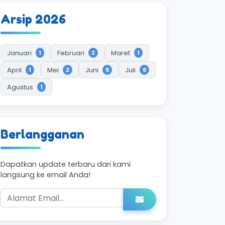
Arsip 2026
Januari
Februari
Maret
1
2
1
April
Mei
Juni
Juli
1
2
5
6
Agustus
1
Berlangganan
Dapatkan update terbaru dari kami
langsung ke email Anda!