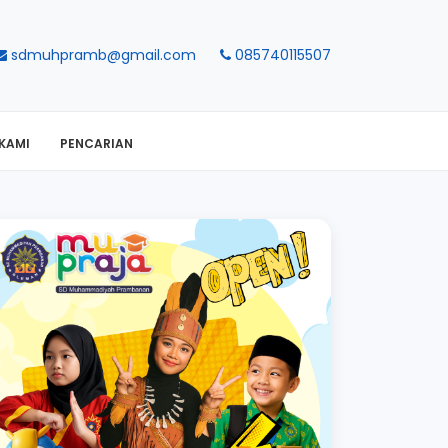
sdmuhpramb@gmail.com
085740115507
KAMI
PENCARIAN