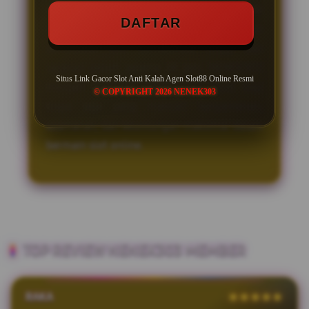
mempermudah perburuan peluang Rezeki
DAFTAR
Maxwin setiap harinya. Dengan deretan
permainan slot ber-winrate tinggi dan
layanan penuh selama 24 jam, NENEK303
Situs Link Gacor Slot Anti Kalah Agen Slot88 Online Resmi
menjadi destinasi utama yang tepat bagi
© COPYRIGHT 2026 NENEK303
siapa saja yang mencari kenyamanan,
keamanan, dan keuntungan maksimal dalam
bermain slot online.
TOP REVIEW NENEK303 MEMBER
RAKA
★★★★★