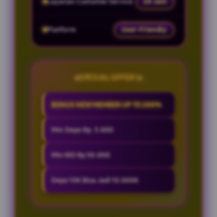
Layanan Customer Service
24 Jam
Platform
User-Friendly
SPESIAL OFFER!
BONUS NEW MEMBER UP TO 200%
Min Depo Rp. 5.000
Min WD Rp 50.000
Depo 10K Bisa Jadi 10.000K