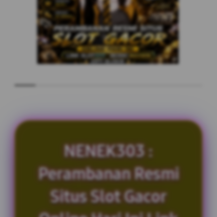
NENEK303 :
Perambanan Resmi
Situs Slot Gacor