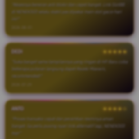
"Aksesnya beneran anti blokir dan cepet banget. Link Slot88
di NENEK303 selalu stabil pas dipakai main slot gacor hari
ini!"
2026-08-01
DEDI
★★★★★
"Suka banget sama tampilannya yang ringan di HP. Baru coba
beberapa putaran langsung dapet Rezeki Maxwin,
recommended!"
2026-07-29
ANTO
★★★★☆
"Proses transaksi cepat dan peramban resminya aman
banget. Ga perlu pusing nyari link alternatif lagi, NENEK303
top!"