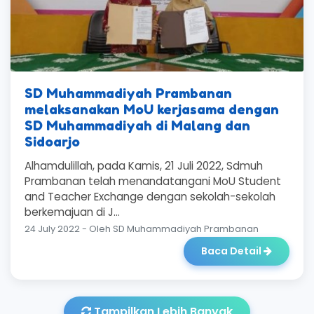
SD Muhammadiyah Prambanan
melaksanakan MoU kerjasama dengan
SD Muhammadiyah di Malang dan
Sidoarjo
Alhamdulillah, pada Kamis, 21 Juli 2022, Sdmuh
Prambanan telah menandatangani MoU Student
and Teacher Exchange dengan sekolah-sekolah
berkemajuan di J...
24 July 2022 - Oleh SD Muhammadiyah Prambanan
Baca Detail
Tampilkan Lebih Banyak