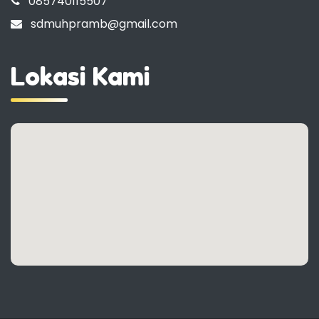
085740115507
sdmuhpramb@gmail.com
Lokasi Kami