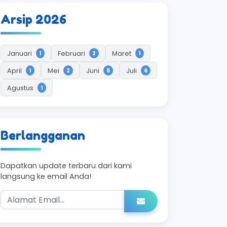
Arsip 2026
Januari
Februari
Maret
1
2
1
April
Mei
Juni
Juli
1
2
5
6
Agustus
1
Berlangganan
Dapatkan update terbaru dari kami
langsung ke email Anda!