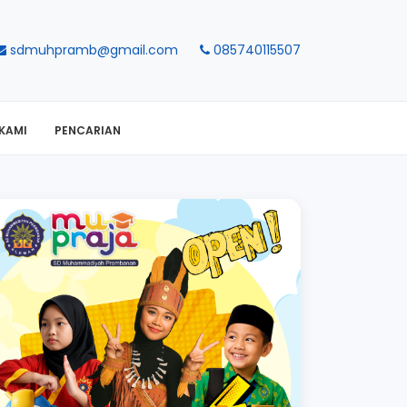
sdmuhpramb@gmail.com
085740115507
KAMI
PENCARIAN