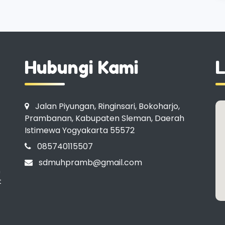
Hubungi Kami
L
Jalan Piyungan, Ringinsari, Bokoharjo,
Prambanan, Kabupaten Sleman, Daerah
Istimewa Yogyakarta 55572
085740115507
sdmuhpramb@gmail.com
n
t