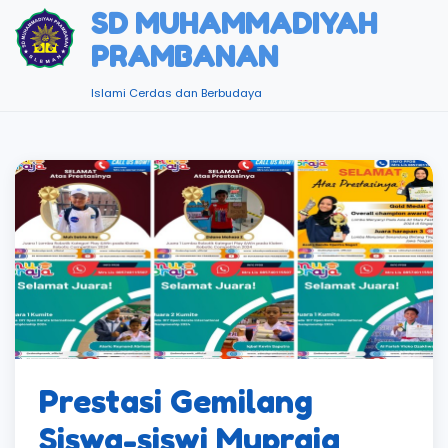
SD MUHAMMADIYAH
PRAMBANAN
Islami Cerdas dan Berbudaya
Prestasi Gemilang
Siswa-siswi Mupraja