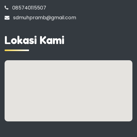
085740115507
sdmuhpramb@gmail.com
Lokasi Kami