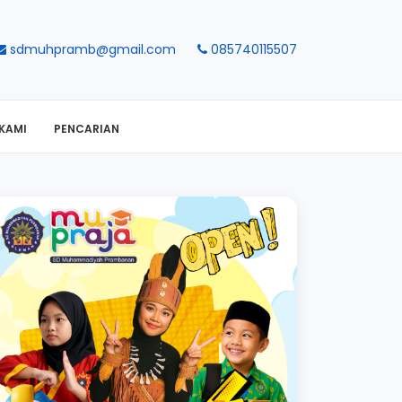
sdmuhpramb@gmail.com
085740115507
KAMI
PENCARIAN