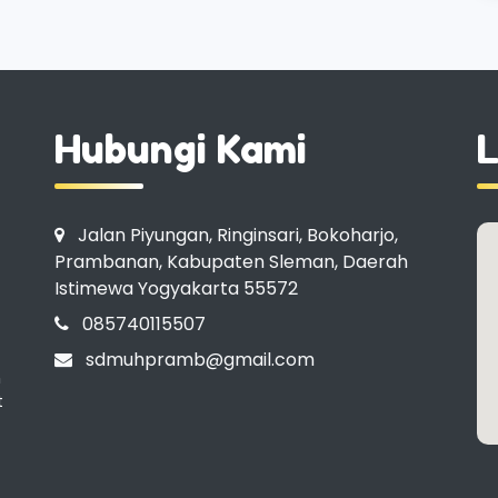
Hubungi Kami
L
Jalan Piyungan, Ringinsari, Bokoharjo,
Prambanan, Kabupaten Sleman, Daerah
Istimewa Yogyakarta 55572
085740115507
sdmuhpramb@gmail.com
n
t