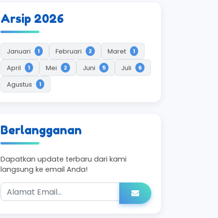
Arsip 2026
Januari
Februari
Maret
1
2
1
April
Mei
Juni
Juli
1
2
5
6
Agustus
1
Berlangganan
Dapatkan update terbaru dari kami
langsung ke email Anda!