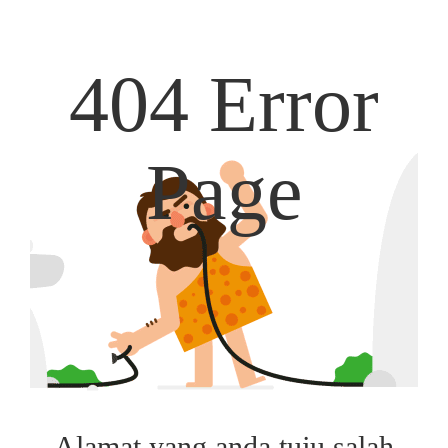
404 Error
Page
Alamat yang anda tuju salah