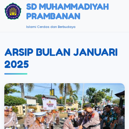
SD MUHAMMADIYAH
PRAMBANAN
Islami Cerdas dan Berbudaya
ARSIP BULAN JANUARI
2025